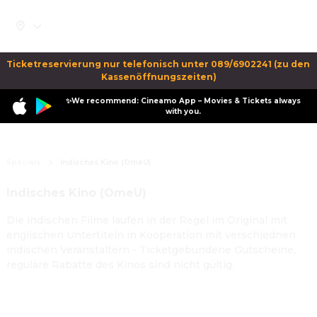
Ticketreservierung nur telefonisch unter 089/6902241 (zu den 
Kassenöffnungszeiten)
✨We recommend: Cineamo App – Movies & Tickets always
with you.
Specials
Indisches Kino (OmeU)
Indisches Kino (OmeU)
Die indischen Filme laufen in der Regel im Original mit
englischen Untertiteln in Kooperation mit verschiednen
indischen Veranstaltern - Ticketgebundene Gutscheine,
reguläre Rabatte des Kinos sind nicht gültig.