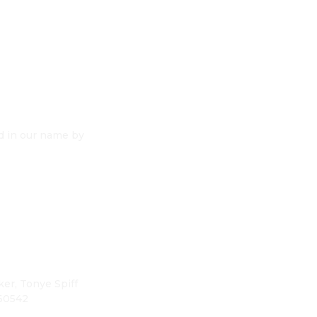
nd in our name by
er, Tonye Spiff
160542