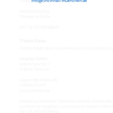
Email
:
info@cincinnati-muenchen.de
Represented by
:
Thomas Wilhelm
VAT ID
: 
DE130688540
Ticket Sales
Online ticket sales are carried out on our behalf a
cinetixx GmbH
Gleichmannstr. 1
D-81241 Munich
support@cinetixx.de
+49 89 552777
www.cinetixx.de
Managing Directors: Sebastian Ahrens, Marius Beck
Commercial Register: Local Court of Munich HRB 
VAT ID: DE247139810