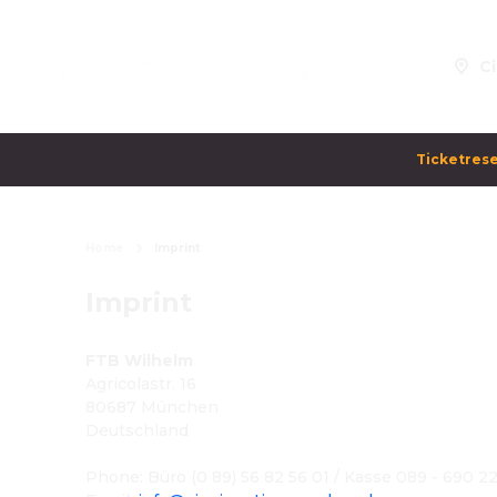
Ci
Ticketrese
Home
Imprint
Imprint
FTB Wilhelm
Agricolastr. 16
80687 München
Deutschland
Phone
: 
Büro (0 89) 56 82 56 01 / Kasse 089 - 690 22