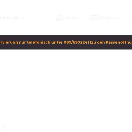
ncinnati
Home
Program
rvierung nur telefonisch unter 089/6902241 (zu den Kassenöffn
 41