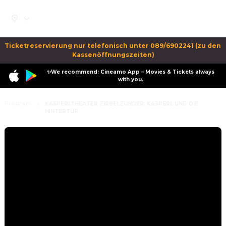
Ticketreservierung nur telefonisch unter 089/6902241 (zu den 
Kassenöffnungszeiten)
✨We recommend: Cineamo App – Movies & Tickets always
with you.
Program
KASPERLTHEATER ZIRBELZUNDER: KASPERL UND DIE
HINTERTÜR