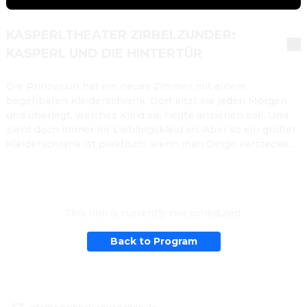
KASPERLTHEATER ZIRBELZUNDER:
KASPERL UND DIE HINTERTÜR
Die Prinzessin hat ein neues Zimmer mit einem 
begehbaren Kleiderschrank. Dort sitzt sie jeden Morgen 
und überlegt, welches Kleid sie heute anziehen soll. Und 
zieht doch immer ihr Lieblingskleid an. Aber so ein großer 
Kleiderschrank ist praktisch, wenn man Dinge verstecken 
will. Und das will nicht nur die Prinzessin.
This film is currently not scheduled.
Back to Program