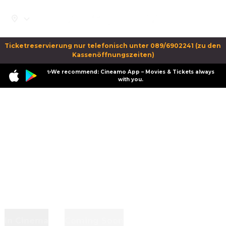
Ticketreservierung nur telefonisch unter 089/6902241 (zu den 
Kassenöffnungszeiten)
✨We recommend: Cineamo App – Movies & Tickets always
with you.
In Cinema
Coming Soon