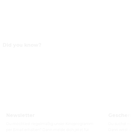
Did you know?
Newsletter
Geschenk
Du möchtest regelmäßig unser Kinoprogramm 
Du suchst no
per Email erhalten? Dann melde dich jetzt für 
Dann wirst du