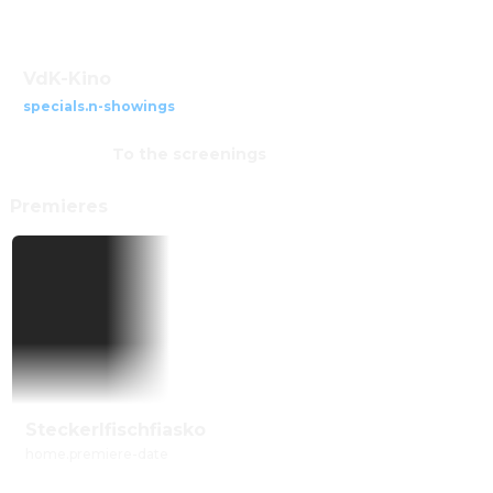
VdK-Kino
specials.n-showings
To the screenings
Premieres
Steckerlfischfiasko
home.premiere-date