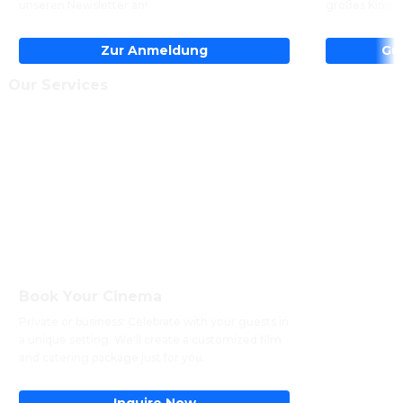
unseren Newsletter an!
großes Kino z
Zur Anmeldung
Gu
Our Services
Book Your Cinema
Private or business: Celebrate with your guests in 
a unique setting. We'll create a customized film 
and catering package just for you.