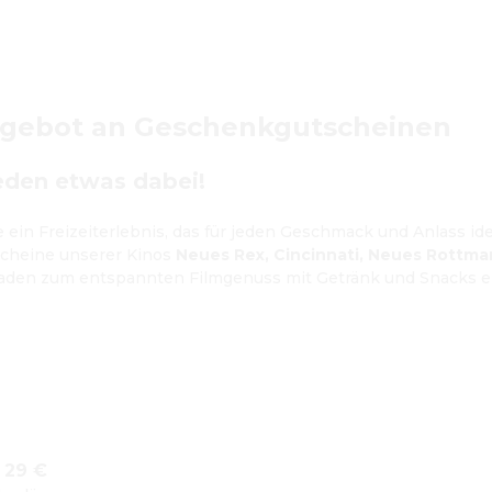
gebot an Geschenkgutscheinen
 jeden etwas dabei!
ein Freizeiterlebnis, das für jeden Geschmack und Anlass idea
scheine unserer Kinos 
Neues Rex, Cincinnati, Neues Rottm
laden zum entspannten Filmgenuss mit Getränk und Snacks ei
: 29 €