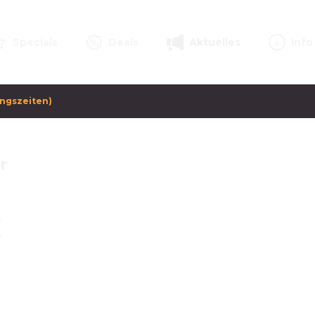
Specials
Deals
Aktuelles
Info
ungszeiten)
r
 
 