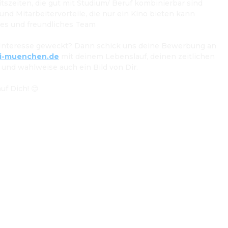
beitszeiten, die gut mit Studium/ Beruf kombinierbar sind
 und Mitarbeitervorteile, die nur ein Kino bieten kann
rtes und freundliches Team
Haben wir dein Interesse geweckt? Dann schick uns deine Bewerbung an 
ti-muenchen.de
 mit deinem Lebenslauf, deinen zeitlichen 
 und wahlweise auch ein Bild von Dir.
uf Dich! 😊