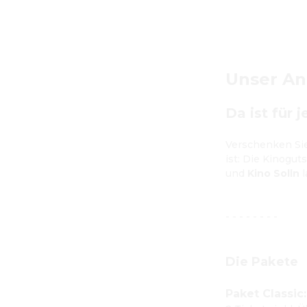
Unser An
D
a ist für
Verschenken Sie 
ist: Die Kinogut
und 
Kino Solln
 
- - - - - - - -

Die Pakete
Paket Classic