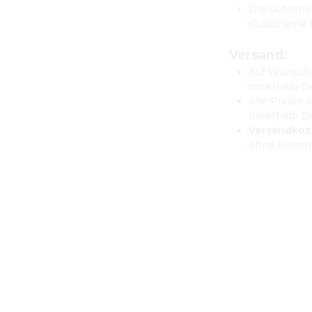
Die Gutschei
Gutscheine 
Versand: 
Auf Wunsch 
innerhalb De
Alle Preise 
innerhalb D
Versandkost
ohne Kinomi