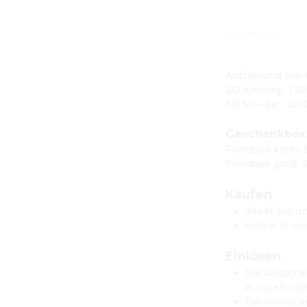
- - - - - - - -

Aufzahlung pro K
3D Kinotag:  1,5
3D Mi – So:   2,0
Geschenkbox
Filmdose klein: 
Filmdose groß: 3
Kaufen
direkt bei u
online in u
Einlösen
Die Gutschei
Ausstellung
Ein Kinotick