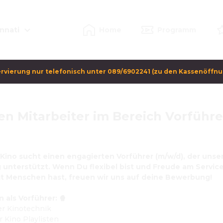
nnati
Home
Programm
rvierung nur telefonisch unter 089/6902241 (zu den Kassenöffn
en Mitarbeiter im Bereich Vorführe
 Kino sucht einen engagierten Vorführer (m/w/d), der unser
 unterstützt. Wenn Du flexibel bist und Freude am Service
 Menschen hast, freuen wir uns auf deine Bewerbung!
als Vorführer: 🍿
er Kinotechnik
er Kino Playlisten