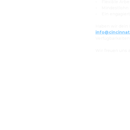
•    Flexible Ar
•    Mindestlohn
•    Ein engagie
info@cincinna
Verfügbarkeiten
Wir freuen uns a