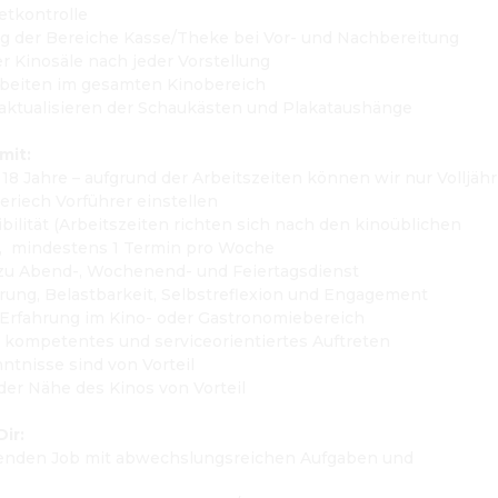
ketkontrolle
ung der Bereiche Kasse/Theke bei Vor- und Nachbereitung
er Kinosäle nach jeder Vorstellung
arbeiten im gesamten Kinobereich
/ aktualisieren der Schaukästen und Plakataushänge
mit:
: 18 Jahre – aufgrund der Arbeitszeiten können wir nur Volljähri
eriech Vorführer einstellen
exibilität (Arbeitszeiten richten sich nach den kinoüblichen 
,  mindestens 1 Termin pro Woche
ft zu Abend-, Wochenend- und Feiertagsdienst
erung, Belastbarkeit, Selbstreflexion und Engagement
e Erfahrung im Kino- oder Gastronomiebereich
s, kompetentes und serviceorientiertes Auftreten
ntnisse sind von Vorteil
 der Nähe des Kinos von Vorteil
ir:
nenden Job mit abwechslungsreichen Aufgaben und 