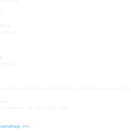
Überlänge
l

 18 €
Überlänge


6 
Überlänge
endlichen bis 15 Jahre, gültig in allen Vorstellungen die vor 19
ine
en Beträgen 25€, 50€, 100€, 200€

heinshop  <<<