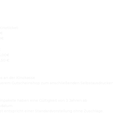
inoticket:
0€
0€

:
3,00€
,50 €

ns an der Kinokasse
nserem Gutscheinshop zum anschließenden Selbstausdrucken
npakete haben eine Gültigkeit von 3 Jahren ab 
sdatum. 
et entspricht einer Standardvorstellung ohne Zuschläge.