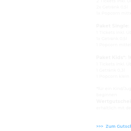
2 Tickets inkl. 
2x Getränk 0,5l
1x Popcorn mitte
Paket Single:
1 Tickets inkl. 
1x Getränk 0,5l
1 Popcorn mittel
Paket Kids*: 1
1 Tickets inkl. 
1 Getränk 0,3l
1 Popcorn klein

*für ein Kind/Jug
beginnen
Wertgutsche
erhältlich mit d
>>>  Zum Gutsc