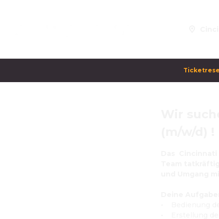
Cinci
Ticketrese
Wir such
Wir suchen Mitarbeiter im
Bereich Vorführer (m/w/d) !
(m/w/d) !
Unser Angebot an
Geschenkgutscheinen
Das  Cincinnati
Team tatkräftig
Bonuscard
und Umgang mit
CineCard Plus
Deine Aufgaben 
•    Bedienung d
10er Karte
•    Erstellung d