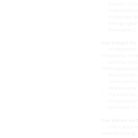
•    Einlass / Tic
Kasperltheater
•    Unterstütz
Zirbelzunder
•    Aufräumen d
•    Reinigungs
•    Dekorieren 
Das bringst Du 
•    Mindestalter
Mitarbeiter im B
•    zeitliche Fl
Öffnungszeiten)
•    Bereitscha
•    Teamorienti
•    Idealerweis
•    Freundliche
•    Computerken
•    Wohnhaft in
Das bieten wir D
•    Einen span
Verantwortung