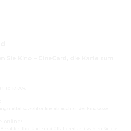
rd
 Sie Kino – CineCard, die Karte zum 
r, ab 10,00€

:
lungsmittel sowohl online als auch an der Kinokasse.

e online:
Bezahlen Ihre Karte und PIN bereit und wählen Sie die 